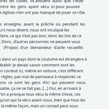
rès les cultes. Ils avouent aussi que c’était
ntre les gens ayant vécu ici pour pouvoir
es églises n’en ont pas manqué de jouer ce rôle.
s enseigne, avant la prêche ou pendant les
eurs nous disent, nous ont inculqué les
aire, ce qui n’est pas bon, donc les lois de ce
. Donc, d’autres personnes ne peuvent vous
. (Propos d’un demandeur d’asile recueillis
ns dans un pays dont la coutume est étrangère à
m’établir je devais savoir comment vont les
n conduit ici, même en voiture, c’est différent
de règles, pas mal de panneaux à respecter, ce
donc ce sont les gens d’ici qui peuvent nous
able, ça ne se fait pas. […] Oui, en arrivant à
qu’on a presque tous vécu la même chose, ces
qu’un qui l’a vécu avant nous, bien que tous les
 la même façon, mais un conseil peut vous